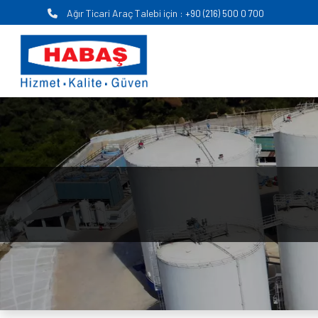
Ağır Ticari Araç Talebi için :
+90 (216) 500 0 700
Anasayfa
KURUMSAL
FAALİYET ALANLARI
KARİYER
MEDYA
İLETİŞİM