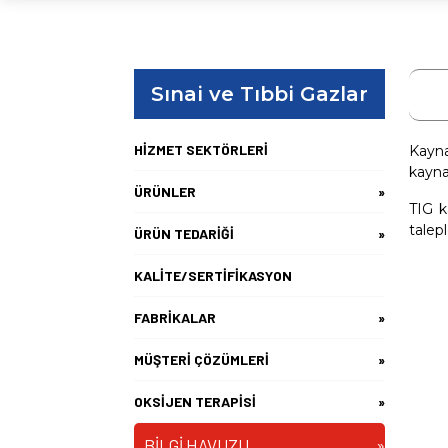
Sınai ve Tıbbi Gazlar
HİZMET SEKTÖRLERİ
Kayna
kayna
ÜRÜNLER
»
TIG k
talepl
ÜRÜN TEDARİĞİ
»
KALİTE/SERTİFİKASYON
FABRİKALAR
»
MÜŞTERİ ÇÖZÜMLERİ
»
OKSİJEN TERAPİSİ
»
BİLGİ HAVUZU
»