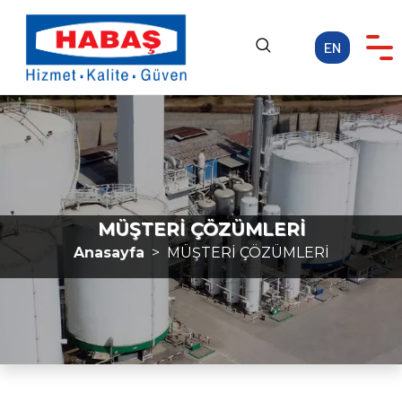
EN
Anasayfa
KURUMSAL
FAALİYET ALANLARI
KARİYER
MÜŞTERİ ÇÖZÜMLERİ
MEDYA
Anasayfa
MÜŞTERİ ÇÖZÜMLERİ
İLETİŞİM