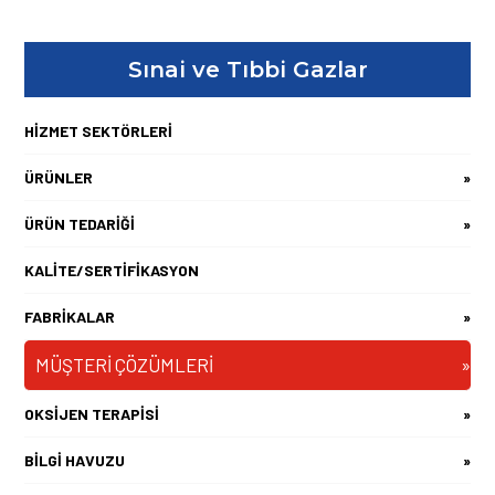
Sınai ve Tıbbi Gazlar
HİZMET SEKTÖRLERİ
ÜRÜNLER
»
ÜRÜN TEDARİĞİ
»
KALİTE/SERTİFİKASYON
FABRİKALAR
»
MÜŞTERİ ÇÖZÜMLERİ
»
OKSİJEN TERAPİSİ
»
BİLGİ HAVUZU
»