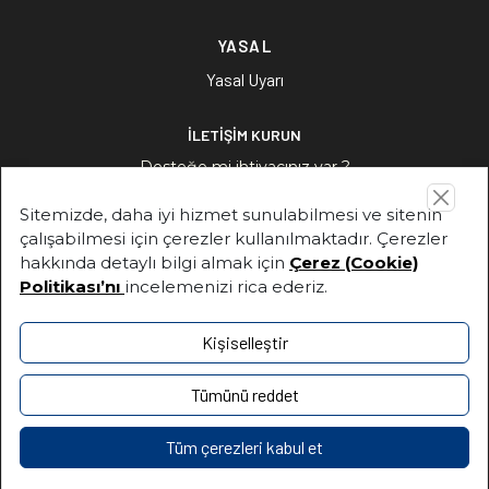
YASAL
Yasal Uyarı
İLETİŞİM KURUN
Desteğe mi ihtiyacınız var ?
Sitemizde, daha iyi hizmet sunulabilmesi ve sitenin
İLETİŞİM KURUN
çalışabilmesi için çerezler kullanılmaktadır. Çerezler
hakkında detaylı bilgi almak için
Çerez (Cookie)
Politikası’nı
incelemenizi rica ederiz.
Adres
Fuat Paşa Sokak, No:1, 34880 Soğanlık / Kartal –İstanbul
Kişiselleştir
+90 216-453 64 00
Tümünü reddet
+90 216-453 64 00
Tüm çerezleri kabul et
© 2024
Bilgi Toplumu Hizmetleri
Kişisel Verilerin Korunması
Bilgi Güvenliği Politikası
Ziyaretçi Aydınlatma Metni
Açık Rıza