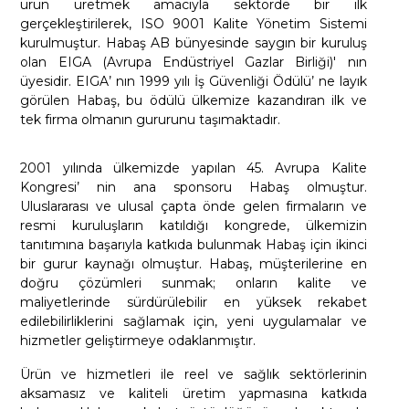
ürün üretmek amacıyla sektörde bir ilk
gerçekleştirilerek, ISO 9001 Kalite Yönetim Sistemi
kurulmuştur. Habaş AB bünyesinde saygın bir kuruluş
olan EIGA (Avrupa Endüstriyel Gazlar Birliği)' nın
üyesidir. EIGA’ nın 1999 yılı İş Güvenliği Ödülü’ ne layık
görülen Habaş, bu ödülü ülkemize kazandıran ilk ve
tek firma olmanın gururunu taşımaktadır.
2001 yılında ülkemizde yapılan 45. Avrupa Kalite
Kongresi’ nin ana sponsoru Habaş olmuştur.
Uluslararası ve ulusal çapta önde gelen firmaların ve
resmi kuruluşların katıldığı kongrede, ülkemizin
tanıtımına başarıyla katkıda bulunmak Habaş için ikinci
bir gurur kaynağı olmuştur. Habaş, müşterilerine en
doğru çözümleri sunmak; onların kalite ve
maliyetlerinde sürdürülebilir en yüksek rekabet
edilebilirliklerini sağlamak için, yeni uygulamalar ve
hizmetler geliştirmeye odaklanmıştır.
Ürün ve hizmetleri ile reel ve sağlık sektörlerinin
aksamasız ve kaliteli üretim yapmasına katkıda