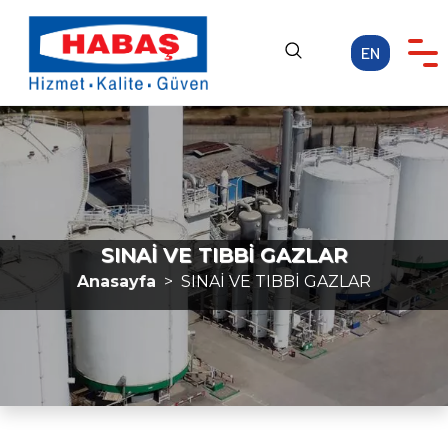
EN
Anasayfa
KURUMSAL
FAALİYET ALANLARI
KARİYER
SINAİ VE TIBBİ GAZLAR
MEDYA
Anasayfa
SINAİ VE TIBBİ GAZLAR
İLETİŞİM