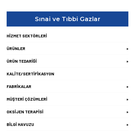
Sınai ve Tıbbi Gazlar
HİZMET SEKTÖRLERİ
ÜRÜNLER
»
ÜRÜN TEDARİĞİ
»
KALİTE/SERTİFİKASYON
FABRİKALAR
»
MÜŞTERİ ÇÖZÜMLERİ
»
OKSİJEN TERAPİSİ
»
BİLGİ HAVUZU
»