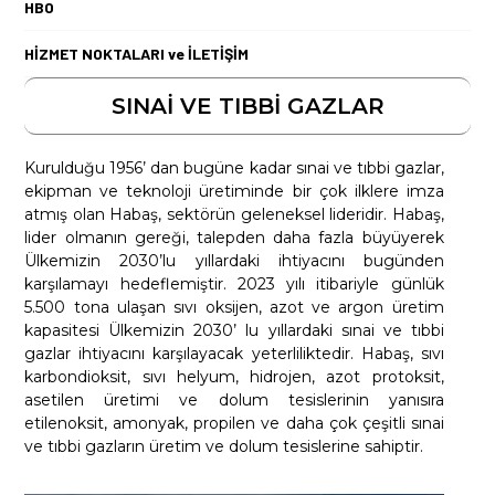
HBO
HİZMET NOKTALARI ve İLETİŞİM
SINAİ VE TIBBİ GAZLAR
Kurulduğu 1956’ dan bugüne kadar sınai ve tıbbi gazlar,
ekipman ve teknoloji üretiminde bir çok ilklere imza
atmış olan Habaş, sektörün geleneksel lideridir. Habaş,
lider olmanın gereği, talepden daha fazla büyüyerek
Ülkemizin 2030’lu yıllardaki ihtiyacını bugünden
karşılamayı hedeflemiştir. 2023 yılı itibariyle günlük
5.500 tona ulaşan sıvı oksijen, azot ve argon üretim
kapasitesi Ülkemizin 2030’ lu yıllardaki sınai ve tıbbi
gazlar ihtiyacını karşılayacak yeterliliktedir. Habaş, sıvı
karbondioksit, sıvı helyum, hidrojen, azot protoksit,
asetilen üretimi ve dolum tesislerinin yanısıra
etilenoksit, amonyak, propilen ve daha çok çeşitli sınai
ve tıbbi gazların üretim ve dolum tesislerine sahiptir.